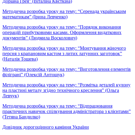
Доріана Грея” (Віталіна Квєткіна)
Методична розробка уроку на тему: “Серенада українським
математикам” (Ірина Левченко)
Методична розробка уроку на тему: “Порядок виконання
операцій прибутковими касами. Оформлення видаткових
документів” (Людмила Восколович)
Методична розробка уроку на тему: “Монтування жіночого
персня з крапановим кастом з литих латунних заготовок”
(Наталія Тошева)
Методична розробка уроку на тему: “Виготовлення елементів
філіграні” (Олексій Антощук)
Методична розробка уроку на тему: “Розмітка деталей кулону
на пластині металу згідно технічного креслення” (Ольга
Левчук)
Методична розробка уроку на тему: “Відпрацювання
практичних навичок спілкування адміністратора з клієнтами”
(Тетяна Бандилко)
Довідник дорогоцінного каміння України