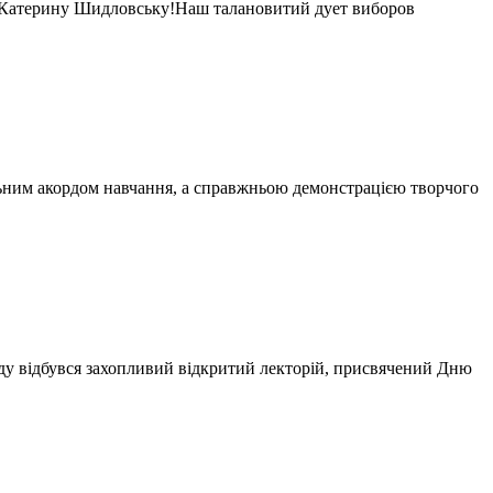
 Катерину Шидловську!Наш талановитий дует виборов
альним акордом навчання, а справжньою демонстрацією творчого
ладу відбувся захопливий відкритий лекторій, присвячений Дню