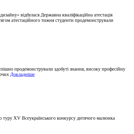
дизайну» відбулася Державна кваліфікаційна атестація
отягом атестаційного тижня студенти продемонстрували
спішно продемонстрували здобуті знання, високу професійну
орчих
Докладніше
го туру ХV Всеукраїнського конкурсу дитячого малюнка