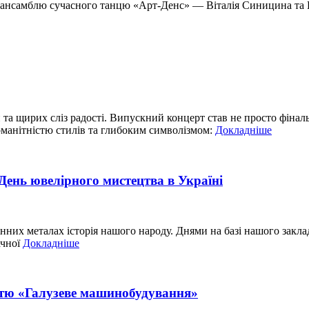
ансамблю сучасного танцю «Арт-Денс» — Віталія Синицина та
й та щирих сліз радості. Випускний концерт став не просто фін
оманітністю стилів та глибоким символізмом:
Докладніше
День ювелірного мистецтва в Україні
цінних металах історія нашого народу. Днями на базі нашого зак
ачної
Докладніше
істю «Галузеве машинобудування»