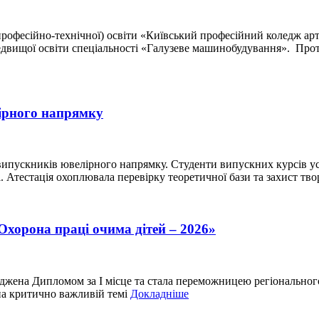
рофесійно-технічної) освіти «Київський професійний коледж арт
ередвищої освіти спеціальності «Галузеве машинобудування». Пр
лірного напрямку
 випускників ювелірного напрямку. Студенти випускних курсів у
і. Атестація охоплювала перевірку теоретичної бази та захист тв
хорона праці очима дітей – 2026»
оджена Дипломом за І місце та стала переможницею регіонально
ена критично важливій темі
Докладніше