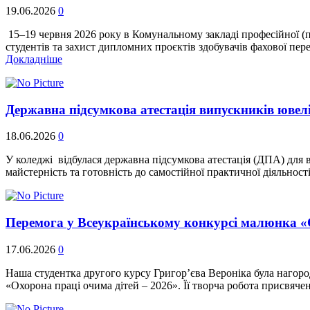
19.06.2026
0
15–19 червня 2026 року в Комунальному закладі професійної (п
студентів та захист дипломних проєктів здобувачів фахової п
Докладніше
Державна підсумкова атестація випускників юве
18.06.2026
0
У коледжі відбулася державна підсумкова атестація (ДПА) для
майстерність та готовність до самостійної практичної діяльност
Перемога у Всеукраїнському конкурсі малюнка «О
17.06.2026
0
Наша студентка другого курсу Григор’єва Вероніка була нагор
«Охорона праці очима дітей – 2026». Її творча робота присвяч