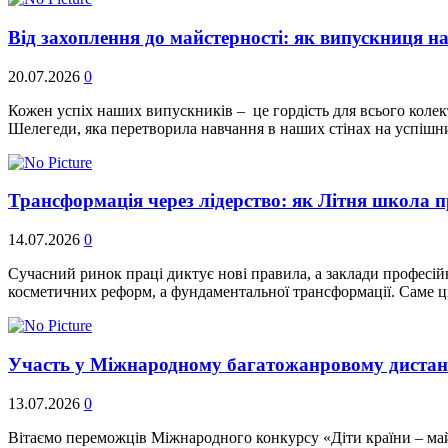
Від захоплення до майстерності: як випускниця н
20.07.2026
0
Кожен успіх наших випускників – це гордість для всього колек
Шелегеди, яка перетворила навчання в наших стінах на успішн
Трансформація через лідерство: як Літня школа п
14.07.2026
0
Сучасний ринок праці диктує нові правила, а заклади професій
косметичних реформ, а фундаментальної трансформації. Саме ц
Участь у Міжнародному багатожанровому дистанц
13.07.2026
0
Вітаємо переможців Міжнародного конкурсу «Діти країни – май