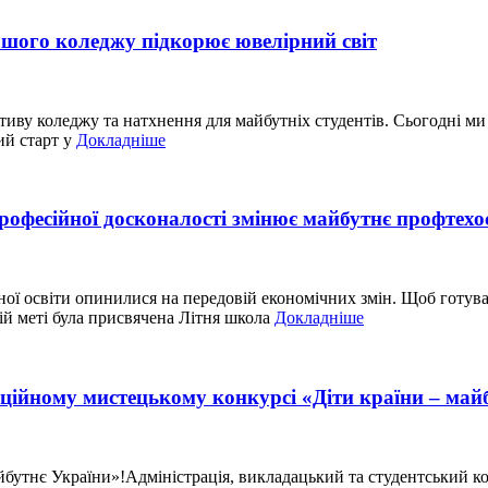
ашого коледжу підкорює ювелірний світ
тиву коледжу та натхнення для майбутніх студентів. Сьогодні м
ий старт у
Докладніше
рофесійної досконалості змінює майбутнє профтехо
ної освіти опинилися на передовій економічних змін. Щоб готува
ій меті була присвячена Літня школа
Докладніше
ійному мистецькому конкурсі «Діти країни – май
бутнє України»!Адміністрація, викладацький та студентський к