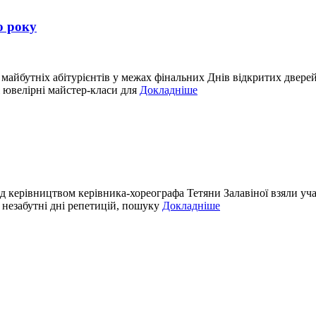
о року
йбутніх абітурієнтів у межах фінальних Днів відкритих дверей ць
 ювелірні майстер-класи для
Докладніше
керівництвом керівника-хореографа Тетяни Залавіної взяли учас
 незабутні дні репетицій, пошуку
Докладніше