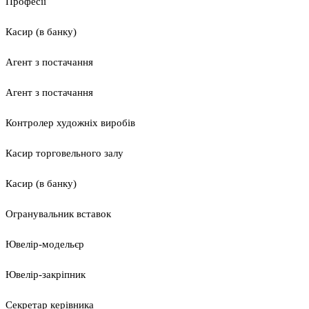
Професії
Касир (в банку)
Агент з постачання
Агент з постачання
Контролер художніх виробів
Касир торговельного залу
Касир (в банку)
Огранувальник вставок
Ювелір-модельєр
Ювелір-закріпник
Секретар керівника