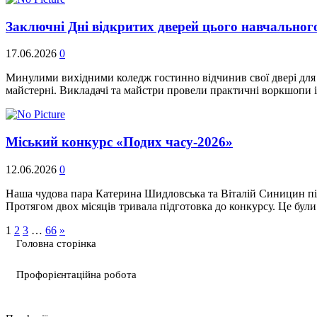
Заключні Дні відкритих дверей цього навчальног
17.06.2026
0
Минулими вихідними коледж гостинно відчинив свої двері для ма
майстерні. Викладачі та майстри провели практичні воркшопи і
Міський конкурс «Подих часу-2026»
12.06.2026
0
Наша чудова пара Катерина Шидловська та Віталій Синицин під 
Протягом двох місяців тривала підготовка до конкурсу. Це були
1
2
3
…
66
»
Головна сторінка
Профорієнтаційна робота