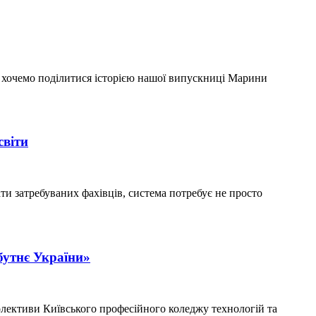
и хочемо поділитися історією нашої випускниці Марини
світи
ти затребуваних фахівців, система потребує не просто
бутнє України»
олективи Київського професійного коледжу технологій та