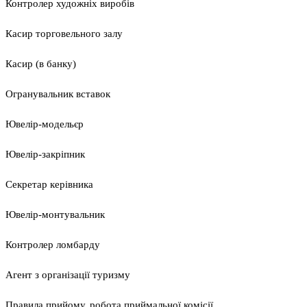
Контролер художніх виробів
Касир торговельного залу
Касир (в банку)
Огранувальник вставок
Ювелір-модельєр
Ювелір-закріпник
Секретар керівника
Ювелір-монтувальник
Контролер ломбарду
Агент з організації туризму
Правила прийому, робота приймальної комісії