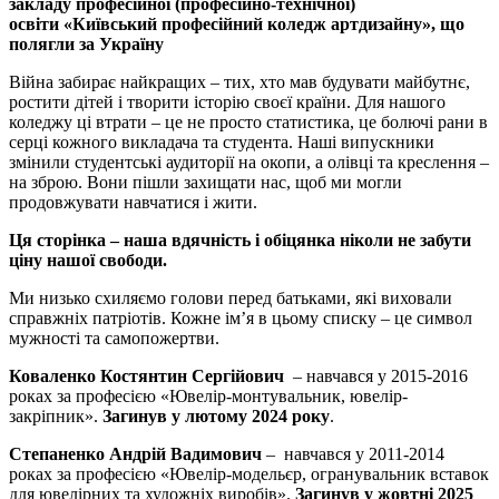
закладу
професійної (професійно-технічної)
освіти
«Київський професійний коледж артдизайну»
, що
полягли за Україну
Війна забирає найкращих – тих, хто мав будувати майбутнє,
ростити дітей і творити історію своєї країни. Для нашого
коледжу ці втрати – це не просто статистика, це болючі рани в
серці кожного викладача та студента. Наші випускники
змінили студентські аудиторії на окопи, а олівці та креслення –
на зброю. Вони пішли захищати нас, щоб ми могли
продовжувати навчатися і жити.
Ця сторінка – наша вдячність і обіцянка ніколи не забути
ціну нашої свободи.
Ми низько схиляємо голови перед батьками, які виховали
справжніх патріотів. Кожне ім’я в цьому списку – це символ
мужності та самопожертви.
Коваленко Костянтин Сергійович
– навчався у 2015-2016
роках за професією «Ювелір-монтувальник, ювелір-
закріпник».
Загинув у лютому 2024 року
.
Степаненко Андрій Вадимович
– навчався у 2011-2014
роках за професією «Ювелір-модельєр, огранувальник вставок
для ювелірних та художніх виробів».
Загинув у жовтні 2025