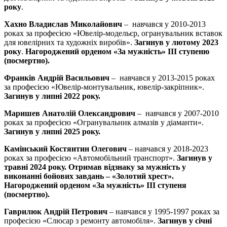
року
.
Хахно Владислав Миколайович
– навчався у 2010-2013
роках за професією «Ювелір-модельєр, огранувальник вставок
для ювелірних та художніх виробів».
Загинув у лютому 2023
року
.
Нагороджений орденом «За мужність» ІІІ ступеню
(посмертно).
Франків Андрій Васильович
– навчався у 2013-2015 роках
за професією «Ювелір-монтувальник, ювелір-закріпник».
Загинув у липні 2022 року.
Маришев Анатолій Олександрович
– навчався у 2007-2010
роках за професією «Огранувальник алмазів у діаманти».
Загинув у липні 2025 року.
Камінський Костянтин
Олегович
– навчався у 2018-2023
роках за професією «Автомобільний транспорт».
Загинув у
травні 2024 року. Отримав відзнаку за мужність у
виконанні бойових завдань – «Золотий хрест».
Нагороджений орденом «За мужність» ІІІ ступеня
(посмертно).
Гаврилюк Андрій
Петрович
– навчався у 1995-1997 роках за
професією «Слюсар з ремонту автомобіля».
Загинув у січні