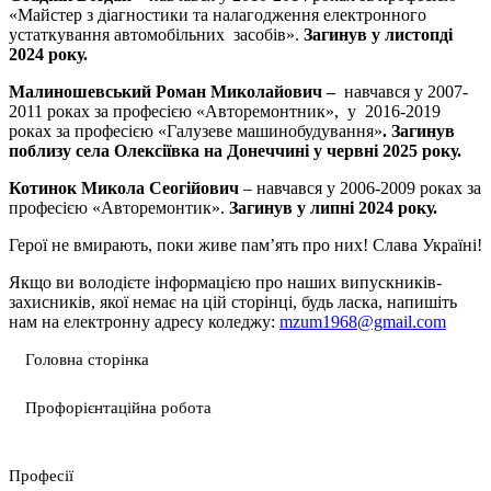
«Майстер з діагностики та налагодження електронного
устаткування автомобільних засобів».
Загинув у листопді
2024 року.
Малиношевський Роман Миколайович –
навчався у 2007-
2011 роках за професією «Авторемонтник», у 2016-2019
роках за професією «Галузеве машинобудування»
. Загинув
поблизу села Олексіївка на Донеччині у червні 2025 року.
Котинок Микола Сеогійович
– навчався у 2006-2009 роках за
професією «Авторемонтик».
Загинув у липні 2024 року.
Герої не вмирають, поки живе пам’ять про них! Слава Україні!
Якщо ви володієте інформацією про наших випускників-
захисників, якої немає на цій сторінці, будь ласка, напишіть
нам на електронну адресу коледжу:
mzum1968@gmail.com
Головна сторінка
Профорієнтаційна робота
Професії