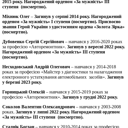
2015 року.
Нагороджений орденом «За мужність» ІІІ
ступеня (посмертно).
Міхнюк Олег
–
Загинув у серпні 2014 року. Нагороджений
орденом «За мужність» І ступеня (посмертно). Присвоєно
звання Герой України з удостоєнням ордена «Золота Зірка»
(посмертно).
Дубовенко Сергій Сергійович
– навчався у 2016-2020 роках
за професією «Авторемонтник».
Загинув у вересні 2022 року.
Нагороджений орденом «За мужність» ІІІ ступеня
(посмертно).
Несходовський Андрій Олегович
– навчався у 2014-2018
роках за професією «Майстер з діагностики та налагодження
електронного устаткування автомобільних засобів».
Загинув
у березні 2023 року.
Горницький Олексій
– навчався у 2015-2019 роках за
професією «Авторемонтник».
Загинув у грудні 2022 року.
Соколов Валентин Олександрович
– навчався у 2003-2008
роках.
Загинув у липні 2022 року.
Нагороджений орденом
«За мужність» ІІІ ступеня (посмертно).
Стаднік Богдан
– навчався у 2010-2014 роках за професією