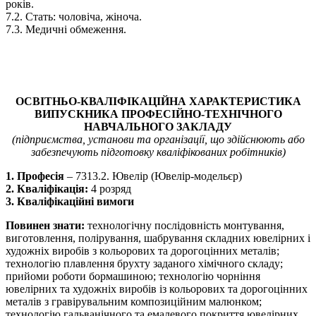
років.
7.2. Стать: чоловіча, жіноча.
7.3. Медичні обмеження.
ОСВІТНЬО-КВАЛІФІКАЦІЙНА ХАРАКТЕРИСТИКА
ВИПУСКНИКА ПРОФЕСІЙНО-ТЕХНІЧНОГО
НАВЧАЛЬНОГО ЗАКЛАДУ
(підприємства, установи та організації, що здійснюють або
забезпечують підготовку кваліфікованих робітників)
1. Професія
– 7313.2. Ювелір (Ювелір-модельєр)
2. Кваліфікація:
4 розряд
3. Кваліфікаційні вимоги
Повинен знати:
технологічну послідовність монтування,
виготовлення, полірування, шабрування складних ювелірних і
художніх виробів з кольорових та дорогоцінних металів;
технологію плавлення брухту заданого хімічного складу;
прийоми роботи бормашиною; технологію чорніння
ювелірних та художніх виробів із кольорових та дорогоцінних
металів з гравірувальним композиційним малюнком;
технологію гальванічного та емалевого покриття ювелірних