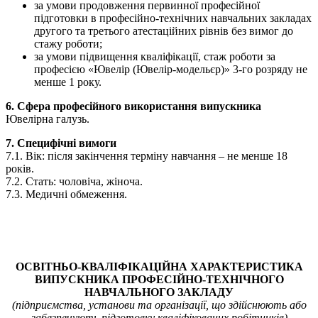
за умови продовження первинної професійної
підготовки в професійно-технічних навчальних закладах
другого та третього атестаційних рівнів без вимог до
стажу роботи;
за умови підвищення кваліфікації, стаж роботи за
професією «Ювелір (Ювелір-модельєр)» 3-го розряду не
менше 1 року.
6. Сфера професійного використання випускника
Ювелірна галузь.
7. Специфічні вимоги
7.1. Вік: після закінчення терміну навчання – не менше 18
років.
7.2. Стать: чоловіча, жіноча.
7.3. Медичні обмеження.
ОСВІТНЬО-КВАЛІФІКАЦІЙНА ХАРАКТЕРИСТИКА
ВИПУСКНИКА ПРОФЕСІЙНО-ТЕХНІЧНОГО
НАВЧАЛЬНОГО ЗАКЛАДУ
(підприємства, установи та організації, що здійснюють або
забезпечують підготовку кваліфікованих робітників)