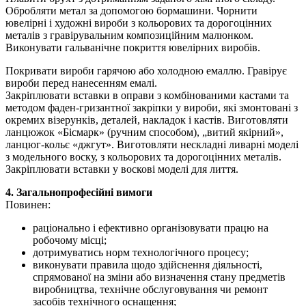
Обробляти метал за допомогою бормашини. Чорнити
ювелірні і художні вироби з кольорових та дорогоцінних
металів з гравірувальним композиційним малюнком.
Виконувати гальванічне покриття ювелірних виробів.
Покривати вироби гарячою або холодною емаллю. Гравірує
вироби перед нанесенням емалі.
Закріплювати вставки в оправи з комбінованими кастами та
методом фаден-гризантної закріпки у вироби, які змонтовані з
окремих візерунків, деталей, накладок і кастів. Виготовляти
ланцюжок «Бісмарк» (ручним способом), „витий якірний»,
ланцюг-кольє «джгут». Виготовляти нескладні ливарні моделі
з модельного воску, з кольорових та дорогоцінних металів.
Закріплювати вставки у воскові моделі для лиття.
4. Загальнопрофесійні вимоги
Повинен:
раціонально і ефективно організовувати працю на
робочому місці;
дотримуватись норм технологічного процесу;
виконувати правила щодо здійснення діяльності,
спрямованої на зміни або визначення стану предметів
виробництва, технічне обслуговування чи ремонт
засобів технічного оснащення;