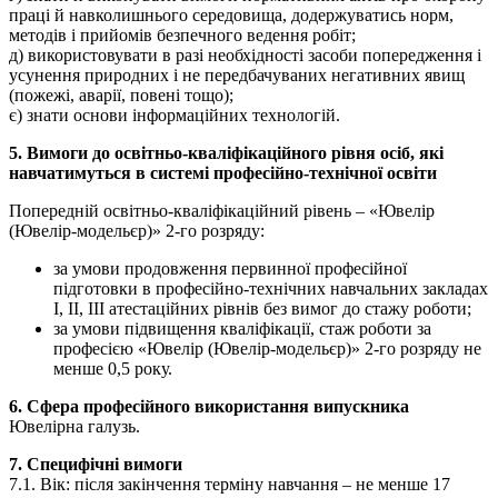
праці й навколишнього середовища, додержуватись норм,
методів і прийомів безпечного ведення робіт;
д) використовувати в разі необхідності засоби попередження і
усунення природних і не передбачуваних негативних явищ
(пожежі, аварії, повені тощо);
є) знати основи інформаційних технологій.
5. Вимоги до освітньо-кваліфікаційного рівня осіб, які
навчатимуться в системі професійно-технічної освіти
Попередній освітньо-кваліфікаційний рівень – «Ювелір
(Ювелір-модельєр)» 2-го розряду:
за умови продовження первинної професійної
підготовки в професійно-технічних навчальних закладах
I, II, III атестаційних рівнів без вимог до стажу роботи;
за умови підвищення кваліфікації, стаж роботи за
професією «Ювелір (Ювелір-модельєр)» 2-го розряду не
менше 0,5 року.
6. Сфера професійного використання випускника
Ювелірна галузь.
7. Специфічні вимоги
7.1. Вік: після закінчення терміну навчання – не менше 17