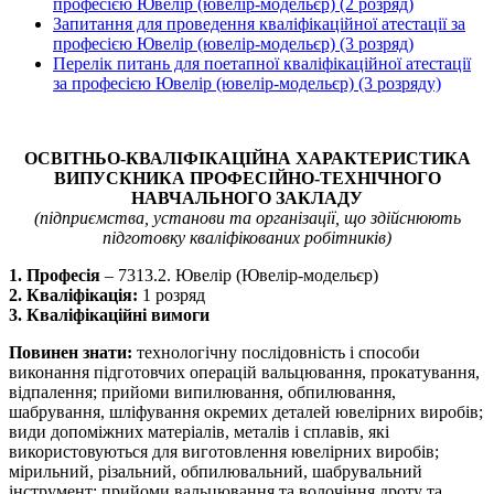
професією Ювелір (ювелір-модельєр) (2 розряд)
Запитання для проведення кваліфікаційної атестації за
професією Ювелір (ювелір-модельєр) (3 розряд)
Перелік питань для поетапної кваліфікаційної атестації
за професією Ювелір (ювелір-модельєр) (3 розряду)
ОСВІТНЬО-КВАЛІФІКАЦІЙНА ХАРАКТЕРИСТИКА
ВИПУСКНИКА ПРОФЕСІЙНО-ТЕХНІЧНОГО
НАВЧАЛЬНОГО ЗАКЛАДУ
(підприємства, установи та організації, що здійснюють
підготовку кваліфікованих робітників)
1. Професія
– 7313.2. Ювелір (Ювелір-модельєр)
2. Кваліфікація:
1 розряд
3. Кваліфікаційні вимоги
Повинен знати:
технологічну послідовність і способи
виконання підготовчих операцій вальцювання, прокатування,
відпалення; прийоми випилювання, обпилювання,
шабрування, шліфування окремих деталей ювелірних виробів;
види допоміжних матеріалів, металів і сплавів, які
використовуються для виготовлення ювелірних виробів;
мірильний, різальний, обпилювальний, шабрувальний
інструмент; прийоми вальцювання та волочіння дроту та