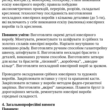
ескізу ювелірного виробу; правила побудови
аксонометричних проекцій, перерізів, розрізів, складальні
креслення; технологічну послідовність виготовлення
нескладних ювелірних виробів з кількома деталями (до 5-ти),
які включають у себе виконання ескізу (малюнка) ювелірних
виробів та їх креслення.
Повинен уміти:
Виготовляти окремі деталі ювелірного
виробу. Монтувати, ремонтувати та шліфувати зі срібних та
золотих сплавів ювелірні вироби. Нарізати внутрішню та
зовнішню різьбу. Виготовляти ручним способом галантерейну
швензу, штифтувати її. Виготовляти нескладні браслети з
деталей, виконаних ручним способом. Виготовляти затвори
для кольє та браслетів „лінзовий”, „коробочка”, „заводне
кільце”. Виготовляти нескладний ювелірний виріб за зразком.
Проводити оксидування срібних ювелірних та художніх
виробів. Закріплювати вставки у глухі та крапанові касти.
Закріплювати вставки у вироби методом фаден-гризантної
закріпки. Виготовляти „якірні” ланцюжки. Плавити брухт із
дорогоцінних металів, ремонтувати ювелірні вироби
середньої складності.
4. Загальнопрофесійні вимоги
Повинен: