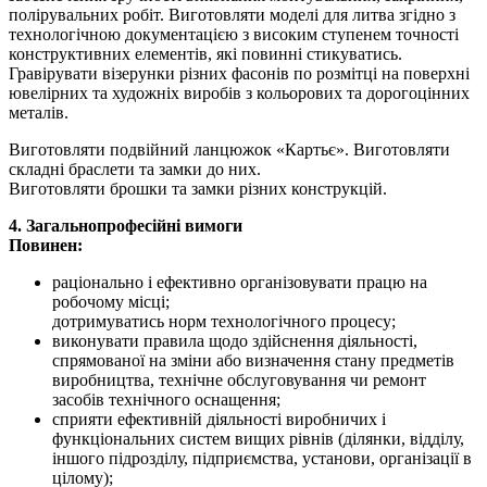
полірувальних робіт. Виготовляти моделі для литва згідно з
технологічною документацією з високим ступенем точності
конструктивних елементів, які повинні стикуватись.
Гравірувати візерунки різних фасонів по розмітці на поверхні
ювелірних та художніх виробів з кольорових та дорогоцінних
металів.
Виготовляти подвійний ланцюжок «Картьє». Виготовляти
складні браслети та замки до них.
Виготовляти брошки та замки різних конструкцій.
4. Загальнопрофесійні вимоги
Повинен:
раціонально і ефективно організовувати працю на
робочому місці;
дотримуватись норм технологічного процесу;
виконувати правила щодо здійснення діяльності,
спрямованої на зміни або визначення стану предметів
виробництва, технічне обслуговування чи ремонт
засобів технічного оснащення;
сприяти ефективній діяльності виробничих і
функціональних систем вищих рівнів (ділянки, відділу,
іншого підрозділу, підприємства, установи, організації в
цілому);