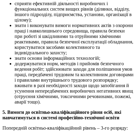
сприяти ефективній діяльності виробничих і
функціональних систем вищих рівнів (ділянки, відділу,
іншого підрозділу, підприємства, установи, організації в
цілому);
знати і виконувати вимоги нормативних актів з охорони
праці і навколишнього середовища, правила безпеки
при роботі зі шкідливими та отруйними хімічними
реактивами, правила безпечної експлуатації обладнання,
користуватися засобами колективного та
індивідуального захисту;
знати основи інформаційних технологій;
додержуватися норм, методів і прийомів безпечного
ведення робіт; здійснювати заходи для поліпшення умов
праці, передбачені трудовим та колективним договорами
і правилами внутрішнього трудового розпорядку;
вживати в разі необхідності заходи щодо запобігання й
усунення непередбачених виробничих негативних явищ
(отруєння хімічними, токсичними речовинами, пожежі,
аварії тощо).
5. Вимоги до освітньо-кваліфікаційного рівня осіб, які
навчатимуться в системі професійно-технічної освіти
Попередній освітньо-кваліфікаційний рівень – 3-го розряду: