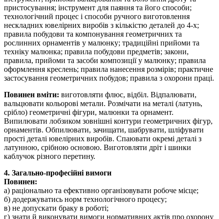
пристосування; інструмент для паяння та його способи;
технологічний процес і способи ручного виготовлення
нескладних ювелірних виробів з кількістю деталей до 4-х;
правила побудови та компонування геометричних та
рослинних орнаментів у малюнку; традиційні прийоми та
техніку малюнка; правила побудови предметів; закони,
правила, прийоми та засоби композиції у малюнку; правила
оформлення креслень; правила нанесення розмірів; практичне
застосування геометричних побудов; правила з охорони праці.
Повинен вміти:
виготовляти флюс, відбіл. Відпалювати,
вальцювати кольорові метали. Розмічати на металі (латунь,
срібло) геометричні фігури, малюнки та орнамент.
Випилювати лобзиком зовнішні контури геометричних фігур,
орнаментів. Обпилювати, зачищати, шабрувати, шліфувати
прості деталі ювелірних виробів. Спаювати окремі деталі з
латунною, срібною основою. Виготовляти дріт і шинки
каблучок різного перетину.
4. Загально-професійні вимоги
Повинен:
а) раціонально та ефективно організовувати робоче місце;
б) додержуватись норм технологічного процесу;
в) не допускати браку в роботі;
г) знати й виконувати вимоги нормативних актів про охорону