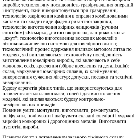
виробів; технологічну послідовність гравірувальних операцій
і інструмент, який використовується при гравіруванні;
технологію закріплення каміння в оправи з комбінованими
кастами та складні види фаден-гризантної закріпки;
технологію виготовлення якірних ланцюжків (ручним
способом) «Бісмарк», „витого якірного», ланцюжка-кольє
„джут”; технологію виготовлення воскових моделей з
літниково-живлячою системою для ювелірного литва;
технологічний процес одержання виливок методом литва по
моделях, які виплавляються; технологічну послідовність
виготовлення ювелірних виробів, які включають в себе
малюнок, ескіз, креслення (збірне креслення та деталізація);
склад, маркування ювелірних сплавів, їх клеймування;
використання сучасних лігатур; допуски, посадки та технічні
вимірювання.
Будову агрегатів різних типів, що використовуються для
плавлення легкоплавкої маси, солей і для виготовлення
моделей, які виплавляються; будову контрольно-
вимірювальних приладів.
Повинен уміти: монтувати, виготовляти, ремонтувати,
шліфувати, полірувати і шабрувати складні ювелірні і художні
вироби з кольорових і дорогоцінних металів. Виготовляти
пустотілі вироби.
Плавити брухт з дотриманням заданого хімічного складу.