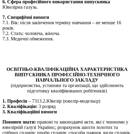
6. Сфера професійного використання випускника
Ювелірна галузь.
7. Специфічні вимоги
7.1. Вік: після закінчення терміну навчання – не менше 16
років.
7.2. Стать: чоловіча, жіноча.
7.3. Медичні обмеження.
ОСВІТНЬО-КВАЛІФІКАЦІЙНА ХАРАКТЕРИСТИКА
ВИПУСКНИКА ПРОФЕСІЙНО-ТЕХНІЧНОГО
НАВЧАЛЬНОГО ЗАКЛАДУ
(підприємства, установи та організації, що здійснюють
підготовку кваліфікованих робітників)
1. Професія
– 7313.2.Ювелір (ювелір-модельєр)
2. Кваліфікація:
3 розряд
3. Кваліфікаційні вимоги
Повинен знати:
правові та законодавчі акти, які є чинними у
ювелірній галузі України;; розрахунок шихти золотих та
срібних сплавів; проби сплавів; способи паяння, види сплавів,