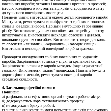
ювелірних виробів; читання і виконання креслень з професії;
історію ювелірного мистецтва від країн стародавнього світу
до сучасного ювелірного мистецтва.
Повинен уміти: виготовляти окремі деталі ювелірного виробу.
Монтувати, ремонтувати та шліфувати із срібних та золотих
сплавів ювелірні вироби. Нарізати внутрішню та зовнішню
різьбу. Виготовляти ручним способом галантерейну швензу,
штифтувати її. Виготовляти нескладні браслети з деталей,
виконаних ручним способом. Виготовляти затвори для кольє
та браслетів «лінзовий», «коробочка», «заводне кільце».
Виготовляти нескладний ювелірний виріб за зразком.
Проводити оксидування срібних ювелірних та художніх
виробів. Закріплювати вставки у глухі та крапанові касти.
Закріплювати вставки у вироби методом фаден-гризантної
закріпки. Виготовляти „якірні” ланцюжки. Плавити брухт із
дорогоцінних металів, ремонтувати ювелірні вироби
середньої складності.
4. Загальнопрофесійні вимоги
Повинен:
а) раціонально та ефективно організовувати робоче місце;
б) додержуватись норм технологічного процесу;
в) не допускати браку в роботі;
г) знати й виконувати вимоги нормативних актів про охорону