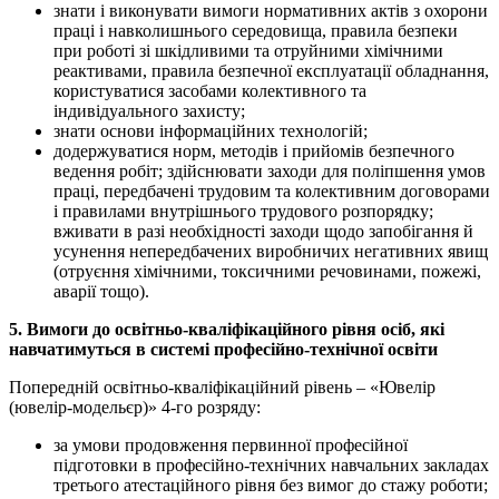
знати і виконувати вимоги нормативних актів з охорони
праці і навколишнього середовища, правила безпеки
при роботі зі шкідливими та отруйними хімічними
реактивами, правила безпечної експлуатації обладнання,
користуватися засобами колективного та
індивідуального захисту;
знати основи інформаційних технологій;
додержуватися норм, методів і прийомів безпечного
ведення робіт; здійснювати заходи для поліпшення умов
праці, передбачені трудовим та колективним договорами
і правилами внутрішнього трудового розпорядку;
вживати в разі необхідності заходи щодо запобігання й
усунення непередбачених виробничих негативних явищ
(отруєння хімічними, токсичними речовинами, пожежі,
аварії тощо).
5. Вимоги до освітньо-кваліфікаційного рівня осіб, які
навчатимуться в системі професійно-технічної освіти
Попередній освітньо-кваліфікаційний рівень – «Ювелір
(ювелір-модельєр)» 4-го розряду:
за умови продовження первинної професійної
підготовки в професійно-технічних навчальних закладах
третього атестаційного рівня без вимог до стажу роботи;