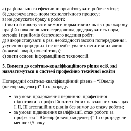
а) раціонально та ефективно організовувати робоче місце;
б) додержуватись норм технологічного процесу;
в) не допускати браку в роботі;
г) знати й виконувати вимоги нормативних актів про охорону
праці й навколишнього середовища, додержуватись норм,
методів і прийомів безпечного ведення робіт;
д) використовувати в разі необхідності засоби попередження і
усунення природних і не передбачуваних негативних явищ
(пожежі, аварії, повені тощо);
є) знати основи інформаційних технологій.
5. Вимоги до освітньо-кваліфікаційного рівня осіб, які
навчатимуться в системі професійно-технічної освіти
Попередній освітньо-кваліфікаційний рівень – “Ювелір
(ювелір-модельєр)” 1-го розряду:
за умови продовження первинної професійної
підготовки в професійно-технічних навчальних закладах
I, II, III атестаційних рівнів без вимог до стажу роботи;
за умови підвищення кваліфікації, стаж роботи за
професією ” Ювелір (ювелір-модельєр)” 1-го розряду не
менше 0,5 року.