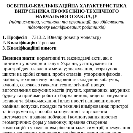
ОСВІТНЬО-КВАЛІФІКАЦІЙНА ХАРАКТЕРИСТИКА
ВИПУСКНИКА ПРОФЕСІЙНО-ТЕХНІЧНОГО
НАВЧАЛЬНОГО ЗАКЛАДУ
(підприємства, установи та організації, що здійснюють
підготовку кваліфікованих робітників)
1. Професія
– 7313.2. Ювелір (ювелір-модельєр)
2. Кваліфікація:
2 розряд
3. Кваліфікаційні вимоги
Повинен знати:
нормативні та законодавчі акти, які є
чинними у ювелірній галузі України; устаткування та
пристрої для плавлення металу; зважування, розрахунок
шихти на срібні сплави, проби сплавів, утворення флюсів,
відбілів; технологічну послідовність складання каблучок,
кулонів, сережок з гачками; технологічний процес
виготовлення конусних кастів (глухих, крапанових, ажурних);
будову та прийоми роботи з бормашиною; види огранування
вставок та фізико-механічні властивості напівкоштовного
каміння; допуски, посадки та технічні вимірювання; пристрої
та інструменти; способи заточування і заправлення
інструменту; правила побудови і компонування простих
геометричних форм у малюнку; правила створення
композицій з урахуванням рішення задач симетрії, премування
ритму, контрасту, монохрому, поліхрому; етапи виконання