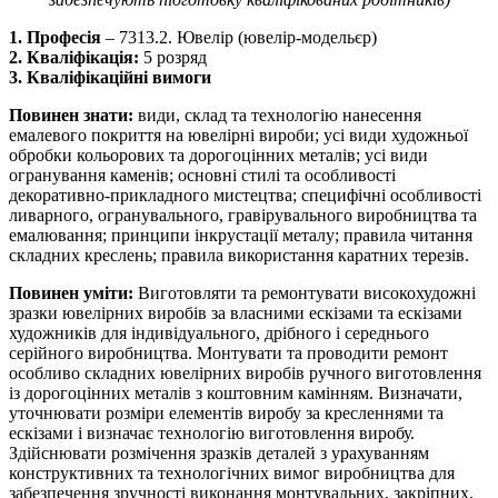
1. Професія
– 7313.2. Ювелір (ювелір-модельєр)
2. Кваліфікація:
5 розряд
3. Кваліфікаційні вимоги
Повинен знати:
види, склад та технологію нанесення
емалевого покриття на ювелірні вироби; усі види художньої
обробки кольорових та дорогоцінних металів; усі види
огранування каменів; основні стилі та особливості
декоративно-прикладного мистецтва; специфічні особливості
ливарного, огранувального, гравірувального виробництва та
емалювання; принципи інкрустації металу; правила читання
складних креслень; правила використання каратних терезів.
Повинен уміти:
Виготовляти та ремонтувати високохудожні
зразки ювелірних виробів за власними ескізами та ескізами
художників для індивідуального, дрібного і середнього
серійного виробництва. Монтувати та проводити ремонт
особливо складних ювелірних виробів ручного виготовлення
із дорогоцінних металів з коштовним камінням. Визначати,
уточнювати розміри елементів виробу за кресленнями та
ескізами і визначає технологію виготовлення виробу.
Здійснювати розмічення зразків деталей з урахуванням
конструктивних та технологічних вимог виробництва для
забезпечення зручності виконання монтувальних, закріпних,