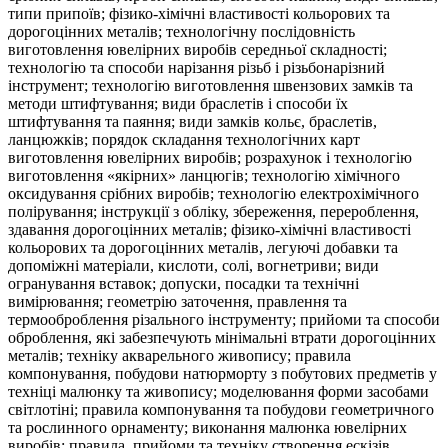
типи припоїв; фізико-хімічні властивості кольорових та
дорогоцінних металів; технологічну послідовність
виготовлення ювелірних виробів середньої складності;
технологію та способи нарізання різьб і різьбонарізний
інструмент; технологію виготовлення швензових замків та
методи штифтування; види браслетів і способи їх
штифтування та паяння; види замків кольє, браслетів,
ланцюжків; порядок складання технологічних карт
виготовлення ювелірних виробів; розрахунок і технологію
виготовлення «якірних» ланцюгів; технологію хімічного
оксидування срібних виробів; технологію електрохімічного
полірування; інструкції з обліку, збереження, перероблення,
здавання дорогоцінних металів; фізико-хімічні властивості
кольорових та дорогоцінних металів, легуючі добавки та
допоміжні матеріали, кислоти, солі, вогнетриви; види
огранування вставок; допуски, посадки та технічні
вимірювання; геометрію заточення, правлення та
термооброблення різального інструменту; прийоми та способи
оброблення, які забезпечують мінімальні втрати дорогоцінних
металів; техніку акварельного живопису; правила
компонування, побудови натюрморту з побутових предметів у
техніці малюнку та живопису; моделювання форми засобами
світлотіні; правила компонування та побудови геометричного
та рослинного орнаменту; виконання малюнка ювелірних
виробів; правила, прийоми та техніку створення ескізів