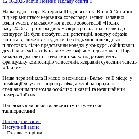
12.06.2026
admin
Новини закладу освіти
0
Наша чудова пара Катерина Шидловська та Віталій Синицин
під керівництвом керівника-хореографа Тетяни Залавіної
взяли участь у міському конкурсі з хореографії «Подих
часу-2026». Протягом двох місяців тривала підготовка до
конкурсу. Це були незабутні дні репетицій, пошуку образів,
костюмів, сюжетів. Студенти, без будь якої попередньої
підготовки, гідно представили коледж у конкурсі, обійшовши
деякі пари, які технічно та хореографічно підготовлені. Пара
виконала два танці – тендітний вальс під романтичну
французьку композицію та веселий, яскравий сучасний танець
«Лайки».
Наша пара зайняла ІІ місце в номінації «Вальс» та ІІ місце у
номінації «Сучасна хореографія», а журі нагородило
спеціальним призом за особливо цікавий та незвичайний
номер «Лайки».
Пишаємось нашими талановитими студентами-
танцюристами!
Попередній запис
Наступний запис
Головна сторінка