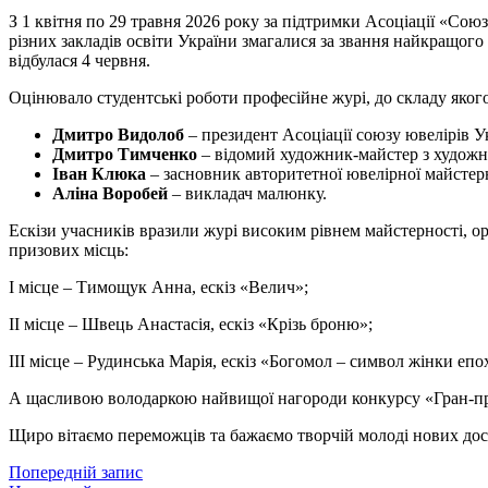
З 1 квітня по 29 травня 2026 року за підтримки Асоціації «Со
різних закладів освіти України змагалися за звання найкращог
відбулася 4 червня.
Оцінювало студентські роботи професійне журі, до складу яког
Дмитро Видолоб
– президент Асоціації союзу ювелірів У
Дмитро Тимченко
– відомий художник-майстер з художн
Іван Клюка
– засновник авторитетної ювелірної майсте
Аліна Воробей
– викладач малюнку.
Ескізи учасників вразили журі високим рівнем майстерності, о
призових місць:
І місце – Тимощук Анна, ескіз «Велич»;
ІІ місце – Швець Анастасія, ескіз «Крізь броню»;
ІІІ місце – Рудинська Марія, ескіз «Богомол – символ жінки еп
А щасливою володаркою найвищої нагороди конкурсу «Гран-прі»
Щиро вітаємо переможців та бажаємо творчій молоді нових дося
Попередній запис