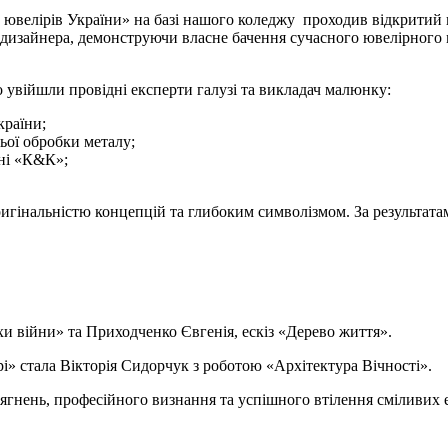
юз ювелірів України» на базі нашого коледжу проходив відкритий
о дизайнера, демонструючи власне бачення сучасного ювелірного
о увійшли провідні експерти галузі та викладач малюнку:
країни;
ьої обробки металу;
рні «К&К»;
ригінальністю концепцій та глибоким символізмом. За результат
охи війни» та Приходченко Євгенія, ескіз «Дерево життя».
 стала Вікторія Сидорчук з роботою «Архітектура Вічності».
гнень, професійного визнання та успішного втілення сміливих ес