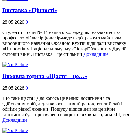
Виставка «Цінності»
28.05.2026
0
Студенти групи № 34 нашого коледжу, які навчаються за
професією «Ювелір (ювелір-модельєр), разом з майстром
виробничого навчання Оксаною Кухтій відвідали виставку
«Цінності» у Національному музеї історії України у Другій
світовій війні. Виставка – це спільний
Докладніше
Виховна година «Щастя – це…»
25.05.2026
0
Що таке щастя? Для когось це великі досягнення та
здійснення мрій, а для когось – тихий ранок, теплий чай і
обійми рідної людини. Пошуку відповідей на це вічне
запитання була присвячена відкрита виховна година «Щастя
Докладніше