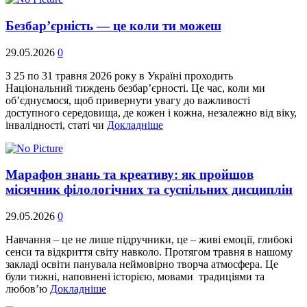
Безбар’єрність — це коли ти можеш
29.05.2026
0
З 25 по 31 травня 2026 року в Україні проходить
Національний тиждень безбар’єрності. Це час, коли ми
об’єднуємося, щоб привернути увагу до важливості
доступного середовища, де кожен і кожна, незалежно від віку,
інвалідності, статі чи
Докладніше
Марафон знань та креативу: як пройшов
місячник філологічних та суспільних дисциплін
29.05.2026
0
Навчання – це не лише підручники, це – живі емоції, глибокі
сенси та відкриття світу навколо. Протягом травня в нашому
закладі освіти панувала неймовірно творча атмосфера. Це
були тижні, наповнені історією, мовами традиціями та
любов’ю
Докладніше