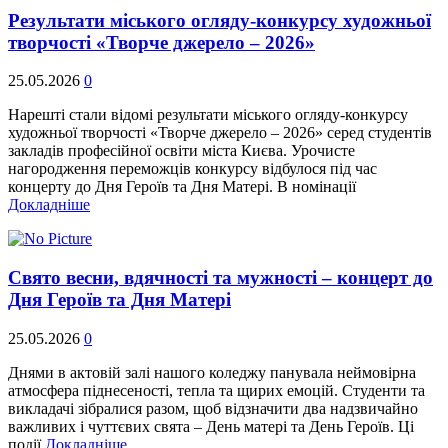
Результати міського огляду-конкурсу художньої
творчості «Творче джерело – 2026»
25.05.2026
0
Нарешті стали відомі результати міського огляду-конкурсу
художньої творчості «Творче джерело – 2026» серед студентів
закладів професійної освіти міста Києва. Урочисте
нагородження переможців конкурсу відбулося під час
концерту до Дня Героїв та Дня Матері. В номінації
Докладніше
Свято весни, вдячності та мужності – концерт до
Дня Героїв та Дня Матері
25.05.2026
0
Днями в актовій залі нашого коледжу панувала неймовірна
атмосфера піднесеності, тепла та щирих емоцій. Студенти та
викладачі зібралися разом, щоб відзначити два надзвичайно
важливих і чуттєвих свята – День матері та День Героїв. Ці
події
Докладніше