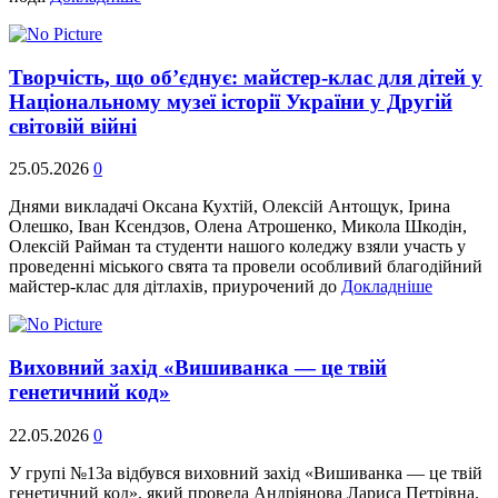
Творчість, що об’єднує: майстер-клас для дітей у
Національному музеї історії України у Другій
світовій війні
25.05.2026
0
Днями викладачі Оксана Кухтій, Олексій Антощук, Ірина
Олешко, Іван Ксендзов, Олена Атрошенко, Микола Шкодін,
Олексій Райман та студенти нашого коледжу взяли участь у
проведенні міського свята та провели особливий благодійний
майстер-клас для дітлахів, приурочений до
Докладніше
Виховний захід «Вишиванка — це твій
генетичний код»
22.05.2026
0
У групі №13а відбувся виховний захід «Вишиванка — це твій
генетичний код», який провела Андріянова Лариса Петрівна.