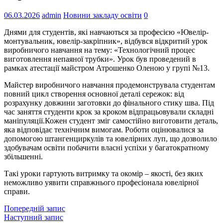
06.03.2026
admin
Новини закладу освіти
0
Днями для студентів, які навчаються за професією «Ювелір-
монтувальник, ювелір-закріпник», відбувся відкритий урок
виробничого навчання на тему: «Технологічний процес
виготовлення непаяної трубки». Урок був проведений в
рамках атестації майстром Атрошенко Оленою у групі №13.
Майстер виробничого навчання продемонструвала студентам
повний цикл створення основної деталі сережок: від
розрахунку довжини заготовки до фінального стику шва. Під
час заняття студенти крок за кроком відпрацьовували складні
маніпуляції.Кожен студент зміг самостійно виготовити деталь,
яка відповідає технічним вимогам. Роботи оцінювалися за
допомогою штангенциркулів та ювелірних луп, що дозволило
здобувачам освіти побачити власні успіхи у багатократному
збільшенні.
Такі уроки гартують витримку та окомір – якості, без яких
неможливо уявити справжнього професіонала ювелірної
справи.
Попередній запис
Наступний запис