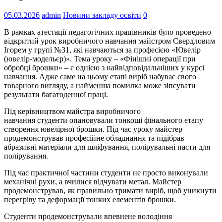
05.03.2026
admin
Новини закладу освіти
0
В рамках атестації педагогічних працівників було проведено
відкритий урок виробничого навчання майстром Свердловим
Ігорем у групі №31, які навчаються за професією «Ювелір
(ювелір-модельєр)». Тема уроку – «Фінішні операції при
обробці брошки» – є однією з найвідповідальніших у курсі
навчання. Адже саме на цьому етапі виріб набуває свого
товарного вигляду, а найменша помилка може зіпсувати
результати багатоденної праці.
Під керівництвом майстра виробничого
навчання студенти опановували тонкощі фінального етапу
створення ювелірної брошки. Під час уроку майстер
продемонстрував професійне обладнання та підібрав
абразивні матеріали для шліфування, полірувальні пасти для
полірування.
Під час практичної частини студенти не просто виконували
механічні рухи, а вчилися відчувати метал. Майстер
продемонстрував, як правильно тримати виріб, щоб уникнути
перегріву та деформації тонких елементів брошки.
Студенти продемонстрували впевнене володіння