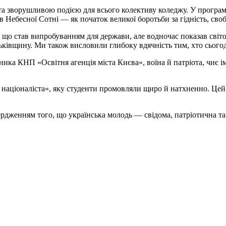
та зворушливою подією для всього колективу коледжу. У програм
в Небесної Сотні — як початок великої боротьби за гідність, сво
що став випробуванням для держави, але водночас показав світов
ьківщину. Ми також висловили глибоку вдячність тим, хто сьогод
ника КНП «Освітня агенція міста Києва», воїна й патріота, чиє ім
націоналіста», яку студенти промовляли щиро й натхненно. Цей 
ердженням того, що українська молодь — свідома, патріотична та