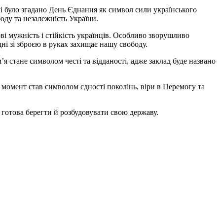
і було згадано День Єднання як символ сили українського
боду та незалежність України.
і мужність і стійкість українців. Особливо зворушливо
ні зі зброєю в руках захищає нашу свободу.
’я стане символом честі та відданості, адже заклад буде названо
момент став символом єдності поколінь, віри в Перемогу та
 готова берегти й розбудовувати свою державу.