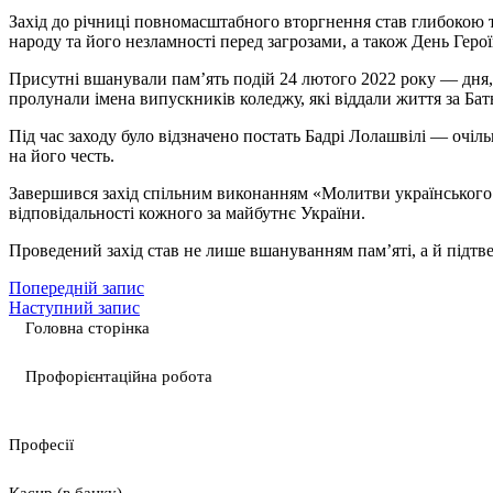
Захід до річниці повномасштабного вторгнення став глибокою 
народу та його незламності перед загрозами, а також День Герої
Присутні вшанували пам’ять подій 24 лютого 2022 року — дня, 
пролунали імена випускників коледжу, які віддали життя за Бат
Під час заходу було відзначено постать Бадрі Лолашвілі — очіль
на його честь.
Завершився захід спільним виконанням «Молитви українського 
відповідальності кожного за майбутнє України.
Проведений захід став не лише вшануванням пам’яті, а й підтв
Попередній запис
Наступний запис
Головна сторінка
Профорієнтаційна робота
Професії