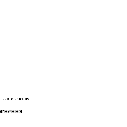
ого вторгнення
ргнення