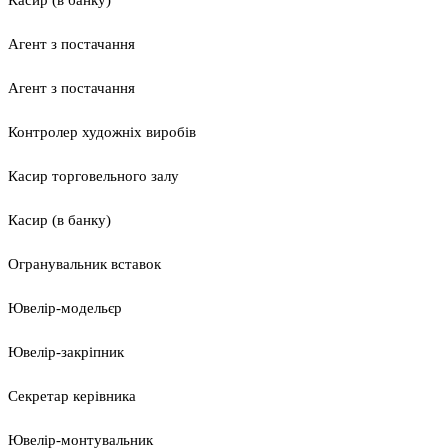
Касир (в банку)
Агент з постачання
Агент з постачання
Контролер художніх виробів
Касир торговельного залу
Касир (в банку)
Огранувальник вставок
Ювелір-модельєр
Ювелір-закріпник
Секретар керівника
Ювелір-монтувальник