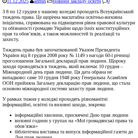
11.12.2025
admin
Новини закладу освіти
0
З 8 по 12 грудня у нашому коледжі проходить Всеукраїнський
тиждень права. Це щорічна масштабна освітньо-виховна
ініціатива, спрямована на підвищення рівня правової культури
та обізнаності громадян України щодо їхніх конституційних
прав та обов’язків, а також можливостей їх реалізації та
захисту.
Тиждень права був започаткований Указом Президента
України від 8 грудня 2008 року № 1149 з нагоди 60-ї річниці
проголошення Загальної декларації прав людини. Щороку
заходи проводяться в тиждень, який включає 10 грудня –
Міжнародний день прав людини. Ця дата обрана не
випадково: саме 10 грудня 1948 року Генеральна Асамблея
ООН прийняла Загальну декларацію прав людини, що стала
основою міжнародної системи захисту прав людини.
У рамках тижня у коледжі проходять різноманітні
інформаційні, освітні та виховні заходи, зокрема:
інформаційні хвилини, присвячені Дню прав людини
виховні години у групах на «Мої громадянські права та
обов’язки»
бібліотечна виставка та випуск інформаційної газети до
Дня прав людини