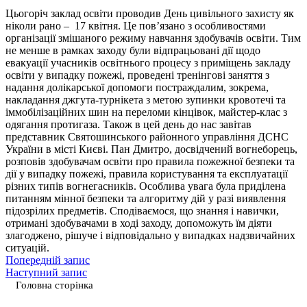
Цьогоріч заклад освіти проводив День цивільного захисту як
ніколи рано – 17 квітня. Це пов’язано з особливостями
організації змішаного режиму навчання здобувачів освіти. Тим
не менше в рамках заходу були відпрацьовані дії щодо
евакуації учасників освітнього процесу з приміщень закладу
освіти у випадку пожежі, проведені тренінгові заняття з
надання долікарської допомоги постраждалим, зокрема,
накладання джгута-турнікета з метою зупинки кровотечі та
іммобілізаційних шин на переломи кінцівок, майстер-клас з
одягання протигаза. Також в цей день до нас завітав
представник Святошинського районного управління ДСНС
України в місті Києві. Пан Дмитро, досвідчений вогнеборець,
розповів здобувачам освіти про правила пожежної безпеки та
дії у випадку пожежі, правила користування та експлуатації
різних типів вогнегасників. Особлива увага була приділена
питанням мінної безпеки та алгоритму дій у разі виявлення
підозрілих предметів. Сподіваємося, що знання і навички,
отримані здобувачами в ході заходу, допоможуть їм діяти
злагоджено, рішуче і відповідально у випадках надзвичайних
ситуацій.
Попередній запис
Наступний запис
Головна сторінка