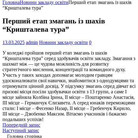
Головна
Новини закладу освіти
Перший етап змагань із шахів
“Кришталева тура”
Перший етап змагань із шахів
“Кришталева тура”
13.03.2025
admin
Новини закладу освіти
0
У коледжі пройшов перший етап змагань із шахів
“Кришталева тура” серед здобувачів освіти закладу. Змагання з
шахмат між — це чудова можливість для розвитку
стратегічного мислення, концентрації та командного духу.
Участь у таких заходах допомагає молодим гравцям
удосконалювати свої навички, знайомитися з однодумцями та
отримувати цінний досвід. У підсумку змагань серед дівчат всі
призові місця посіли здобувачки освіти з 13 групи, а саме І
місце зайняла Колбіна Ірина, ІІ місце – Поштаренко Анастасія,
ІІІ місце – Германчук Єлизавета. А серед юнаків переможцями
стали: І місце – Фесенко Назар, ІІ місце – Гребенчук Кирило,
ІІІ місце – Дзюбенко Максим. Вітаємо учасників і бажаємо
подальших успіхів!
Попередній запис
Наступний запис
Головна сторінка