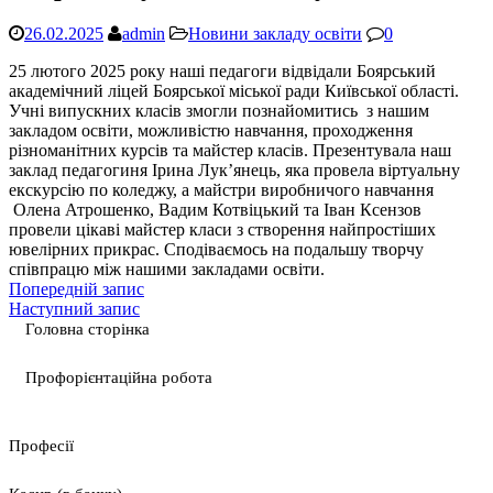
26.02.2025
admin
Новини закладу освіти
0
25 лютого 2025 року наші педагоги відвідали Боярський
академічний ліцей Боярської міської ради Київської області.
Учні випускних класів змогли познайомитись з нашим
закладом освіти, можливістю навчання, проходження
різноманітних курсів та майстер класів. Презентувала наш
заклад педагогиня Ірина Лук’янець, яка провела віртуальну
екскурсію по коледжу, а майстри виробничого навчання
Олена Атрошенко, Вадим Котвіцький та Іван Ксензов
провели цікаві майстер класи з створення найпростіших
ювелірних прикрас. Сподіваємось на подальшу творчу
співпрацю між нашими закладами освіти.
Попередній запис
Наступний запис
Головна сторінка
Профорієнтаційна робота
Професії