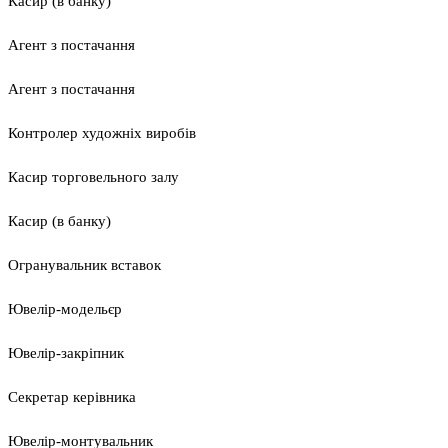
Касир (в банку)
Агент з постачання
Агент з постачання
Контролер художніх виробів
Касир торговельного залу
Касир (в банку)
Огранувальник вставок
Ювелір-модельєр
Ювелір-закріпник
Секретар керівника
Ювелір-монтувальник