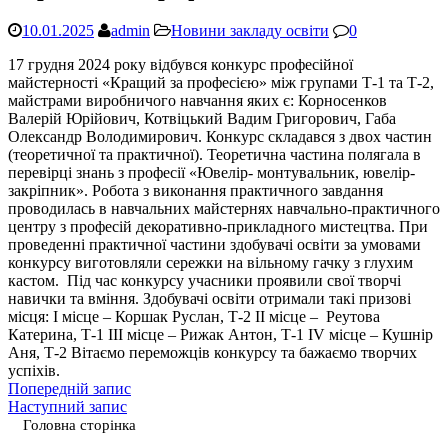
10.01.2025
admin
Новини закладу освіти
0
17 грудня 2024 року відбувся конкурс професійної
майстерності «Кращий за професією» між групами Т-1 та Т-2,
майстрами виробничого навчання яких є: Корносенков
Валерій Юрійович, Котвіцький Вадим Григорович, Габа
Олександр Володимирович. Конкурс складався з двох частин
(теоретичної та практичної). Теоретична частина полягала в
перевірці знань з професії «Ювелір- монтувальник, ювелір-
закріпник». Робота з виконання практичного завдання
проводилась в навчальних майстернях навчально-практичного
центру з професій декоративно-прикладного мистецтва. При
проведенні практичної частини здобувачі освіти за умовами
конкурсу виготовляли сережки на вільному гачку з глухим
кастом. Під час конкурсу учасники проявили свої творчі
навички та вміння. Здобувачі освіти отримали такі призові
місця: І місце – Коршак Руслан, Т-2 ІІ місце – Реутова
Катерина, Т-1 ІІІ місце – Рижак Антон, Т-1 ІV місце – Кушнір
Аня, Т-2 Вітаємо переможців конкурсу та бажаємо творчих
успіхів.
Попередній запис
Наступний запис
Головна сторінка