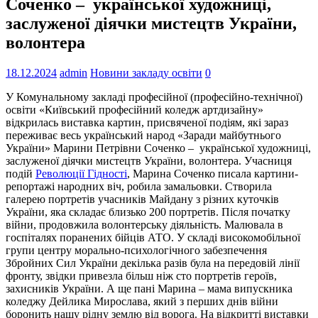
Соченко – української художниці,
заслуженої діячки мистецтв України,
волонтера
18.12.2024
admin
Новини закладу освіти
0
У Комунальному закладі професійної (професійно-технічної)
освіти «Київський професійний коледж артдизайну»
відкрилась виставка картин, присвяченої подіям, які зараз
переживає весь український народ «Заради майбутнього
України» Марини Петрівни Соченко – української художниці,
заслуженої діячки мистецтв України, волонтера. Учасниця
подій
Революції Гідності
, Марина Соченко писала картини-
репортажі народних віч, робила замальовки. Створила
галерею портретів учасників Майдану з різних куточків
України, яка складає близько 200 портретів. Після початку
війни, продовжила волонтерську діяльність. Малювала в
госпіталях поранених бійців АТО. У складі високомобільної
групи центру морально-психологічного забезпечення
Збройних Сил України декілька разів була на передовій лінії
фронту, звідки привезла більш ніж сто портретів героїв,
захисників України. А ще пані Марина – мама випускника
коледжу Дейлика Мирослава, який з перших днів війни
боронить нашу рідну землю від ворога. На відкритті виставки