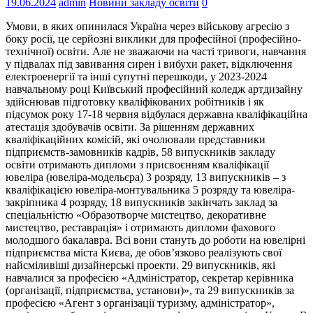
19.06.2024
admin
Новини закладу освіти
0
Умови, в яких опинилася Україна через військову агресію з
боку росії, це серйозні виклики для професійної (професійно-
технічної) освіти. Але не зважаючи на часті тривоги, навчання
у підвалах під завивання сирен і вибухи ракет, відключення
електроенергії та інші супутні перешкоди, у 2023-2024
навчальному році Київський професійний коледж артдизайну
здійснював підготовку кваліфікованих робітників і як
підсумок року 17-18 червня відбулася державна кваліфікаційна
атестація здобувачів освіти. За рішенням державних
кваліфікаційних комісій, які очолювали представники
підприємств-замовників кадрів, 58 випускників закладу
освіти отримають дипломи з присвоєнням кваліфікації
ювеліра (ювеліра-модельєра) 3 розряду, 13 випускників – з
кваліфікацією ювеліра-монтувальника 5 розряду та ювеліра-
закріпника 4 розряду, 18 випускників закінчать заклад за
спеціальністю «Образотворче мистецтво, декоративне
мистецтво, реставрація» і отримають дипломи фахового
молодшого бакалавра. Всі вони стануть до роботи на ювелірні
підприємства міста Києва, де обов’язково реалізують свої
найсміливіші дизайнерські проекти. 29 випускників, які
навчалися за професією «Адміністратор, секретар керівника
(організації, підприємства, установи)», та 29 випускників за
професією «Агент з організації туризму, адміністратор»,