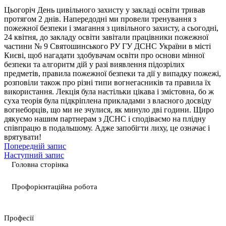
Цьогоріч День цивільного захисту у закладі освіти тривав
протягом 2 днів. Напередодні ми провели тренування з
пожежної безпеки і змагання з цивільного захисту, а сьогодні,
24 квітня, до закладу освіти завітали працівники пожежної
частини № 9 Святошинського РУ ГУ ДСНС України в місті
Києві, щоб нагадати здобувачам освіти про основи мінної
безпеки та алгоритм дій у разі виявлення підозрілих
предметів, правила пожежної безпеки та дії у випадку пожежі,
розповіли також про різні типи вогнегасників та правила їх
використання. Лекція була настільки цікава і змістовна, бо ж
суха теорія була підкріплена прикладами з власного досвіду
вогнеборців, що ми не зчулися, як минуло дві години. Щиро
дякуємо нашим партнерам з ДСНС і сподіваємо на плідну
співпрацю в подальшому. Адже запобігти лиху, це означає і
врятувати!
Попередній запис
Наступний запис
Головна сторінка
Профорієнтаційна робота
Професії