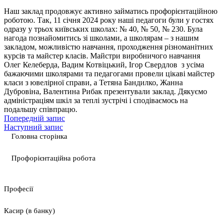
Наш заклад продовжує активно займатись профорієнтаційною
роботою. Так, 11 січня 2024 року наші педагоги були у гостях
одразу у трьох київських школах: № 40, № 50, № 230. Була
нагода познайомитись зі школами, а школярам – з нашим
закладом, можливістю навчання, проходження різноманітних
курсів та майстер класів. Майстри виробничого навчання
Олег Келеберда, Вадим Котвіцький, Ігор Свердлов з усіма
бажаючими школярами та педагогами провели цікаві майстер
класи з ювелірної справи, а Тетяна Бандилко, Жанна
Дубровіна, Валентина Рибак презентували заклад. Дякуємо
адміністраціям шкіл за теплі зустрічі і сподіваємось на
подальшу співпрацю.
Попередній запис
Наступний запис
Головна сторінка
Профорієнтаційна робота
Професії
Касир (в банку)