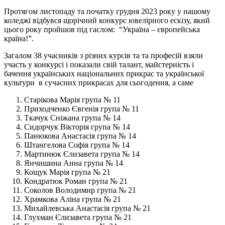
Протягом листопаду та початку грудня 2023 року у нашому
коледжі відбувся щорічний конкурс ювелірного ескізу, який
цього року пройшов під гаслом: “Україна – європейська
країна!”.
Загалом 38 учасників з різних курсів та та професій взяли
участь у конкурсі і показали свій талант, майстерність і
бачення українських національних прикрас та української
культури в сучасних прикрасах для сьогодення, а саме
Старікова Марія група № 11
Приходченко Євгенія група № 11
Ткачук Сніжана група № 14
Сидорчук Вікторія група № 14
Панюкова Анастасія група № 14
Штангелова Софія група № 14
Мартинюк Єлизавета група № 14
Янчишина Анна група № 14
Кощук Марія група № 21
Кондратюк Роман група № 21
Соколов Володимир група № 21
Храмкова Аліна група № 21
Михайлевська Анастасія група № 21
Глухман Єлизавета група № 21