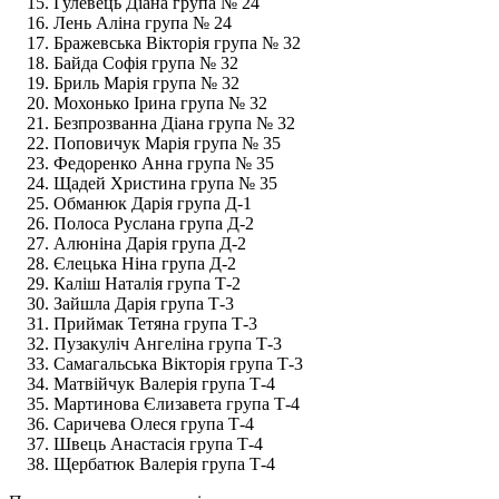
Гулевець Діана група № 24
Лень Аліна група № 24
Бражевська Вікторія група № 32
Байда Софія група № 32
Бриль Марія група № 32
Мохонько Ірина група № 32
Безпрозванна Діана група № 32
Поповичук Марія група № 35
Федоренко Анна група № 35
Щадей Христина група № 35
Обманюк Дарія група Д-1
Полоса Руслана група Д-2
Алюніна Дарія група Д-2
Єлецька Ніна група Д-2
Каліш Наталія група Т-2
Зайшла Дарія група Т-3
Приймак Тетяна група Т-3
Пузакуліч Ангеліна група Т-3
Самагальська Вікторія група Т-3
Матвійчук Валерія група Т-4
Мартинова Єлизавета група Т-4
Саричева Олеся група Т-4
Швець Анастасія група Т-4
Щербатюк Валерія група Т-4