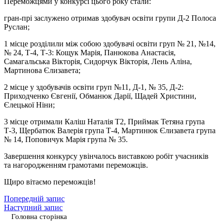
Переможцями у конкурсі цього року стали:
гран-прі заслужено отримав здобувач освіти групи Д-2 Полоса
Руслан;
1 місце розділили між собою здобувачі освіти груп № 21, №14,
№ 24, Т-4, Т-3: Кощук Марія, Панюкова Анастасія,
Самагальська Вікторія, Сидорчук Вікторія, Лень Аліна,
Мартинова Єлизавета;
2 місце у здобувачів освіти груп №11, Д-1, № 35, Д-2:
Приходченко Євгенії, Обманюк Дарії, Щадей Христини,
Єлецької Ніни;
3 місце отримали Каліш Наталія Т2, Приймак Тетяна група
Т-3, Щербатюк Валерія група Т-4, Мартинюк Єлизавета група
№ 14, Поповичук Марія група № 35.
Завершення конкурсу увінчалось виставкою робіт учасників
та нагородженням грамотами переможців.
Щиро вітаємо переможців!
Попередній запис
Наступний запис
Головна сторінка