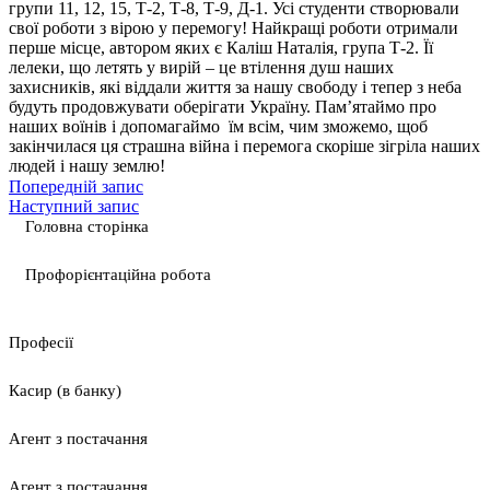
групи 11, 12, 15, Т-2, Т-8, Т-9, Д-1. Усі студенти створювали
свої роботи з вірою у перемогу! Найкращі роботи отримали
перше місце, автором яких є Каліш Наталія, група Т-2. Її
лелеки, що летять у вирій – це втілення душ наших
захисників, які віддали життя за нашу свободу і тепер з неба
будуть продовжувати оберігати Україну. Пам’ятаймо про
наших воїнів і допомагаймо їм всім, чим зможемо, щоб
закінчилася ця страшна війна і перемога скоріше зігріла наших
людей і нашу землю!
Попередній запис
Наступний запис
Головна сторінка
Профорієнтаційна робота
Професії
Касир (в банку)
Агент з постачання
Агент з постачання