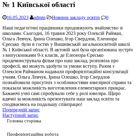
№ 1 Київської області
16.05.2023
admin
Новини закладу освіти
0
Наші педагогічні працівники продовжують знайомство зі
школами. Сьогодні, 16 травня 2023 року Олексій Райман,
Ольга Левчук, Ірина Олешко, Ігор Свердлов, Елеонора
Єресько були в гостях у Вишнівській загальноосвітній школі
№ 1 Київської області. В актовій залі була організована зустріч
з випускниками 9-х класів, де Елеонора Єресько
продемонструвала фільм про наш заклад, розповіла про
професії, які можуть здобути та умови вступу. Разом з
Олексієм Райманом надавали профорієнтаційні консультації
учням. Ольга Левчук, Ірина Олешко, Ігор Свердлов
познайомили присутніх з особливостями ювелірної справи та
показали можливість виготовлення елементарних прикрас.
Бажаючі учні самі спробували себе у ролі ювеліра. Щиро
вдячні за можливість презентувати наш заклад освіти та
сподіваємось на подальшу співпрацю!
Попередній запис
Наступний запис
Головна сторінка
Профорієнтаційна робота