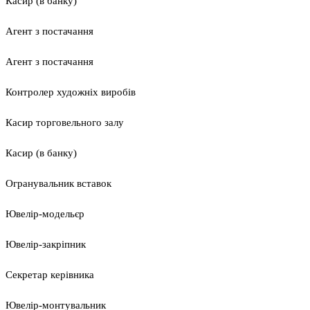
Касир (в банку)
Агент з постачання
Агент з постачання
Контролер художніх виробів
Касир торговельного залу
Касир (в банку)
Огранувальник вставок
Ювелір-модельєр
Ювелір-закріпник
Секретар керівника
Ювелір-монтувальник