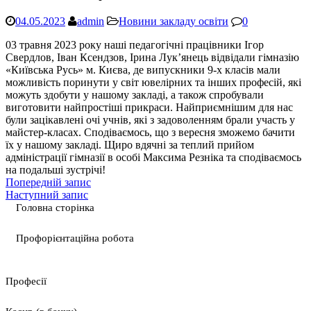
04.05.2023
admin
Новини закладу освіти
0
03 травня 2023 року наші педагогічні працівники Ігор
Свердлов, Іван Ксендзов, Ірина Лук’янець відвідали гімназію
«Київська Русь» м. Києва, де випускники 9-х класів мали
можливість поринути у світ ювелірних та інших професій, які
можуть здобути у нашому закладі, а також спробували
виготовити найпростіші прикраси. Найприємнішим для нас
були зацікавлені очі учнів, які з задоволенням брали участь у
майстер-класах. Сподіваємось, що з вересня зможемо бачити
їх у нашому закладі. Щиро вдячні за теплий прийом
адміністрації гімназії в особі Максима Резніка та сподіваємось
на подальші зустрічі!
Попередній запис
Наступний запис
Головна сторінка
Профорієнтаційна робота
Професії