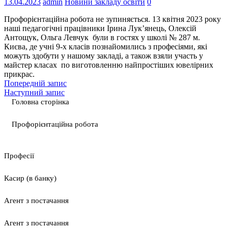
13.04.2023
admin
Новини закладу освіти
0
Профорієнтаційна робота не зупиняється. 13 квітня 2023 року
наші педагогічні працівники Ірина Лук’янець, Олексій
Антощук, Ольга Левчук були в гостях у школі № 287 м.
Києва, де учні 9-х класів познайомились з професіями, які
можуть здобути у нашому закладі, а також взяли участь у
майстер класах по виготовленню найпростіших ювелірних
прикрас.
Попередній запис
Наступний запис
Головна сторінка
Профорієнтаційна робота
Професії
Касир (в банку)
Агент з постачання
Агент з постачання