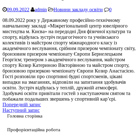
09.09.2022
admin
Новини закладу освіти
0
08.09.2022 року у Державному професійно-технічному
навчальному закладі «Міжрегіональний центр ювелірного
мистецтва м. Києва» на передодні Дня фізичної культури та
спорту, відбулась зустріч педагогічного та учнівського
колективів із майстром спорту міжнародного класу із
академічного веслування, срібним призером чемпіонату світу,
бронзовим призером чемпіонату Європи Бернелецьким
Георгієм; тренером з академічного веслування, майстром
спорту Козир Катериною Вікторівною та майстром спорту,
бронзовою призеркою чемпіонату Європи Козир Анастасією.
Гості розповіли про спортивні будні спортсменів, цікаві
випадки на змаганнях, відповіли на запитання здобувачів
освіти. Зустріч відбулась у теплій, дружній атмосфері.
Здобувачі освіти привітали гостей з наступаючим святом та
побажали подальших звершень у спортивній кар’єрі.
Попередній запис
Наступний запис
Головна сторінка
Профорієнтаційна робота