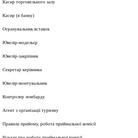
Касир торговельного залу
Касир (в банку)
Огранувальник вставок
Ювелір-модельєр
Ювелір-закріпник
Секретар керівника
Ювелір-монтувальник
Контролер ломбарду
Агент з організації туризму
Правила прийому, робота приймальної комісії
Накази про роботу приймальної комісії