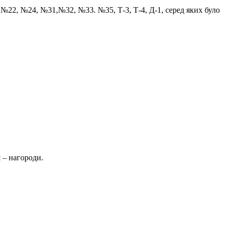
1, №22, №24, №31,№32, №33. №35, Т-3, Т-4, Д-1, серед яких було
 – нагороди.