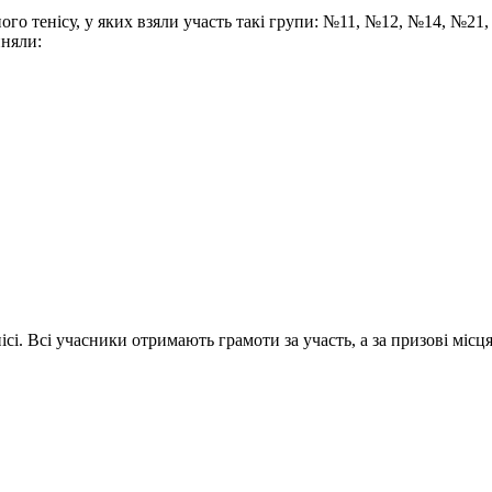
льного тенісу, у яких взяли участь такі групи: №11, №12, №14, №2
йняли:
і. Всі учасники отримають грамоти за участь, а за призові місця