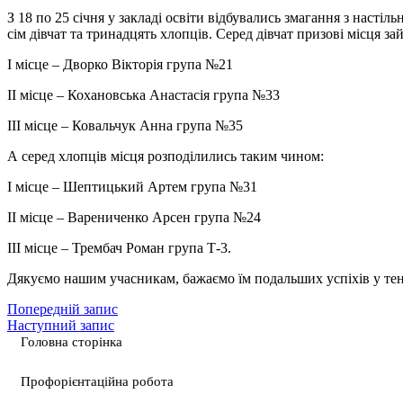
З 18 по 25 січня у закладі освіти відбувались змагання з насті
сім дівчат та тринадцять хлопців. Серед дівчат призові місця за
І місце – Дворко Вікторія група №21
ІІ місце – Кохановська Анастасія група №33
ІІІ місце – Ковальчук Анна група №35
А серед хлопців місця розподілились таким чином:
І місце – Шептицький Артем група №31
ІІ місце – Варениченко Арсен група №24
ІІІ місце – Трембач Роман група Т-3.
Дякуємо нашим учасникам, бажаємо їм подальших успіхів у теніс
Попередній запис
Наступний запис
Головна сторінка
Профорієнтаційна робота