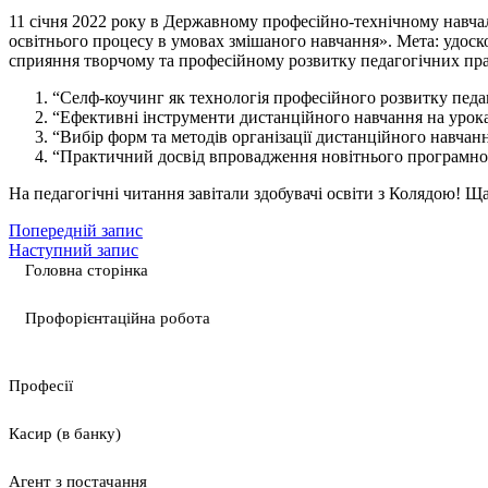
11 січня 2022 року в Державному професійно-технічному навчал
освітнього процесу в умовах змішаного навчання». Мета: удоско
сприяння творчому та професійному розвитку педагогічних пра
“Селф-коучинг як технологія професійного розвитку педа
“Ефективні інструменти дистанційного навчання на урок
“Вибір форм та методів організації дистанційного навчан
“Практичний досвід впровадження новітнього програмног
На педагогічні читання завітали здобувачі освіти з Колядою! Щ
Попередній запис
Наступний запис
Головна сторінка
Профорієнтаційна робота
Професії
Касир (в банку)
Агент з постачання