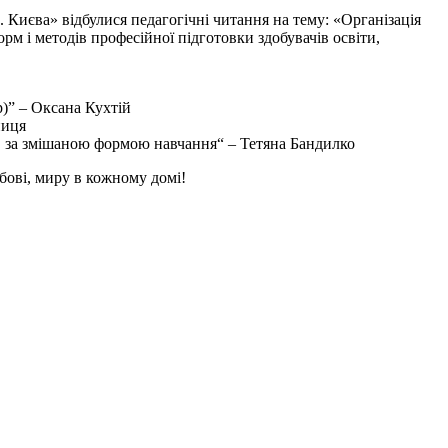
Києва» відбулися педагогічні читання на тему: «Організація
м і методів професійної підготовки здобувачів освіти,
)” – Оксана Кухтій
ниця
в за змішаною формою навчання“ – Тетяна Бандилко
бові, миру в кожному домі!