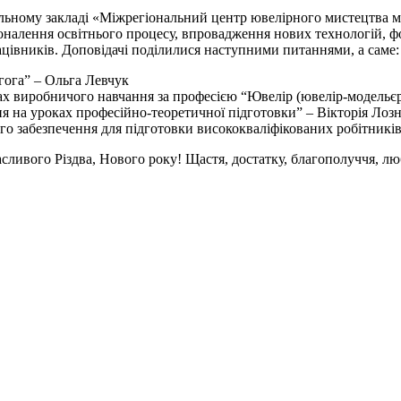
ьному закладі «Міжрегіональний центр ювелірного мистецтва м. 
налення освітнього процесу, впровадження нових технологій, фор
цівників. Доповідачі поділилися наступними питаннями, а саме:
гога” – Ольга Левчук
ах виробничого навчання за професією “Ювелір (ювелір-модельєр
ня на уроках професійно-теоретичної підготовки” – Вікторія Лоз
о забезпечення для підготовки висококваліфікованих робітникі
асливого Різдва, Нового року! Щастя, достатку, благополуччя, лю