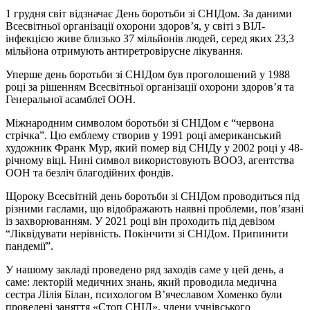
1 грудня світ відзначає День боротьби зі СНІДом. За даними
Всесвітньої організації охорони здоров’я, у світі з ВІЛ-
інфекцією живе близько 37 мільйонів людей, серед яких 23,3
мільйона отримують антиретровірусне лікування.
Уперше день боротьби зі СНІДом був проголошений у 1988
році за рішенням Всесвітньої організації охорони здоров’я та
Генеральної асамблеї ООН.
Міжнародним символом боротьби зі СНІДом є “червона
стрічка”. Цю емблему створив у 1991 році американський
художник Франк Мур, який помер від СНІДу у 2002 році у 48-
річному віці. Нині символ використовують ВООЗ, агентства
ООН та безліч благодійних фондів.
Щороку Всесвітній день боротьби зі СНІДом проводиться під
різними гаслами, що відображають наявні проблеми, пов’язані
із захворюванням. У 2021 році він проходить під девізом
“Ліквідувати нерівність. Покінчити зі СНІДом. Припинити
пандемії”.
У нашому закладі проведено ряд заходів саме у цей день, а
саме: лекторій медичних знань, який проводила медична
сестра Лілія Білан, психологом В’ячеславом Хоменко були
проведені заняття «Стоп СНІД», члени учнівського