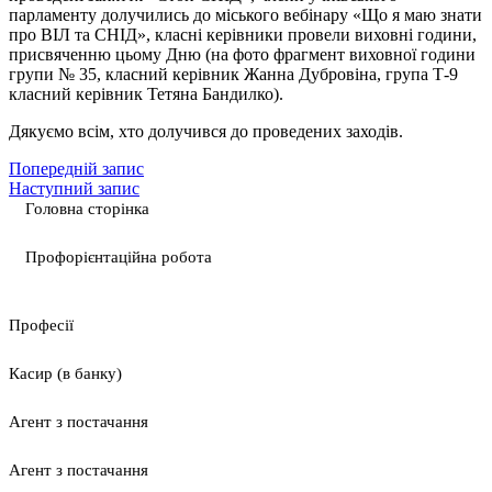
парламенту долучились до міського вебінару «Що я маю знати
про ВІЛ та СНІД», класні керівники провели виховні години,
присвяченню цьому Дню (на фото фрагмент виховної години
групи № 35, класний керівник Жанна Дубровіна, група Т-9
класний керівник Тетяна Бандилко).
Дякуємо всім, хто долучився до проведених заходів.
Попередній запис
Наступний запис
Головна сторінка
Профорієнтаційна робота
Професії
Касир (в банку)
Агент з постачання
Агент з постачання