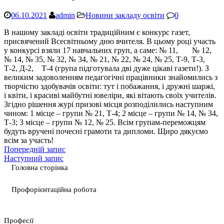
06.10.2021
admin
Новини закладу освіти
0
В нашому закладі освіти традиційним є конкурс газет,
присвячений Всесвітньому дню вчителя. В цьому році участь
у конкурсі взяли 17 навчальних груп, а саме: № 11, № 12,
№ 14, № 35, № 32, № 34, № 21, № 22, № 24, № 25, Т-9, Т-3,
Т-2, Д-2, Т-4 (група підготувала дві дуже цікаві газети!). З
великим задоволенням педагогічні працівники знайомились з
творчістю здобувачів освіти: тут і побажання, і дружні шаржі,
і квіти, і красиві майбутні ювеліри, які вітають своїх учителів.
Згідно рішення журі призові місця розподілились наступним
чином: 1 місце – групи № 21, Т-4; 2 місце – групи № 14, № 34,
Т-3; 3 місце – групи № 12, № 25. Всім групам-переможцям
будуть вручені почесні грамоти та дипломи. Щиро дякуємо
всім за участь!
Попередній запис
Наступний запис
Головна сторінка
Профорієнтаційна робота
Професії