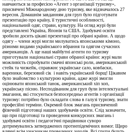
навчаються за професією «Агент з організації туризму»,
присвячені Міжнародному дню туризму, яке відзначалось 27
вересня. Домашнім завданням для груп було підготувати
презентацію про країну, її туристичні особливості,
національний одяг, страви, культуру. На огляд журі були
представлені Україна, Японія та США. Здобувачі освіти
зробили досить цікаві презентації про обрані країни. А щодо
одягу – члени журі могли милуватись японськими кімоно,
різними видами українського вбрання та одягом сучасних
американців. А ще наші майбутні агенти по туризму
приготували національні страви обраної країни: журі мали
можливість спробувати смачні японські роли, американський
стейк та чизкейк, справжнє українське сало, ковбаски,
вареники, березовий сік і навіть український борщ! Цікавим
було знайомство з культурою країни, адже журі змогли
оцінювати японський танок, американський хіп хоп,
українську пісню. Несподіваним для груп були інтелектуальні
змагання, які стосуються безпосередньо агентів з організації
туризму: потрібно було складати слова в галузі туризму, знати
професійні терміни. Окремий блок змагань присвячений
фізичній підготовці наших здобувачів освіти. Слід зазначити,
що при підготовці та проведення конкурсних змагань і
здобувачі освіти і педагогічні працівники суворо
дотримувались затверджених протиепідемічних вимог. Щиро
вдячні всім учасникам проведених заходів. Всі групи будуть