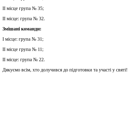
ІІ місце група № 35;
ІІ місце: група № 32.
Змішані команди:
І місце: група № 31;
ІІ місце група № 11;
ІІ місце: група № 22.
Дякуємо всім, хто долучився до підготовки та участі у святі!