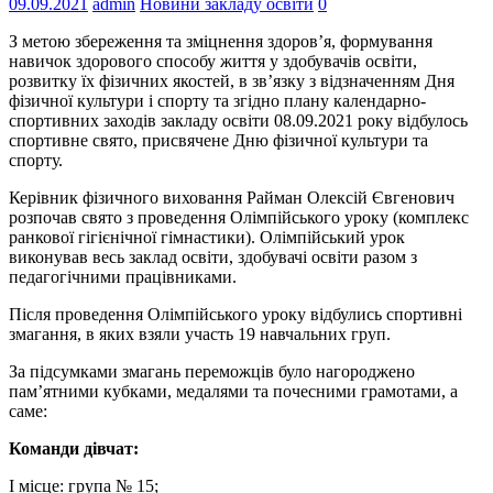
09.09.2021
admin
Новини закладу освіти
0
З метою збереження та зміцнення здоров’я, формування
навичок здорового способу життя у здобувачів освіти,
розвитку їх фізичних якостей, в зв’язку з відзначенням Дня
фізичної культури і спорту та згідно плану календарно-
спортивних заходів закладу освіти 08.09.2021 року відбулось
спортивне свято, присвячене Дню фізичної культури та
спорту.
Керівник фізичного виховання Райман Олексій Євгенович
розпочав свято з проведення Олімпійського уроку (комплекс
ранкової гігієнічної гімнастики). Олімпійський урок
виконував весь заклад освіти, здобувачі освіти разом з
педагогічними працівниками.
Після проведення Олімпійського уроку відбулись спортивні
змагання, в яких взяли участь 19 навчальних груп.
За підсумками змагань переможців було нагороджено
пам’ятними кубками, медалями та почесними грамотами, а
саме:
Команди дівчат:
І місце: група № 15;