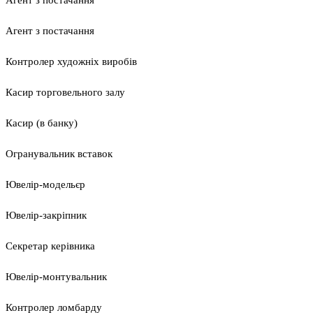
Агент з постачання
Агент з постачання
Контролер художніх виробів
Касир торговельного залу
Касир (в банку)
Огранувальник вставок
Ювелір-модельєр
Ювелір-закріпник
Секретар керівника
Ювелір-монтувальник
Контролер ломбарду