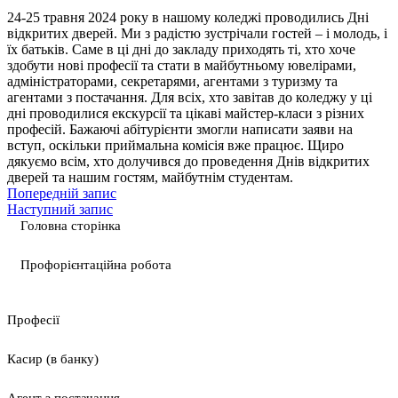
24-25 травня 2024 року в нашому коледжі проводились Дні
відкритих дверей. Ми з рад
і
стю зустр
і
чали гостей
– і молодь, і
їх батьків. Саме в ці дні до закладу приходять ті, хто хоче
здобути нові професії та стати в майбутньому ювелірами,
адміністраторами, секретарями, агентами з туризму та
агентами з постачання. Для всіх, хто завітав до коледжу у ці
дні проводилися екскурсії та цікаві майстер-класи з різних
професій. Бажаючі абітурієнти змогли написати заяви на
вступ, оскільки приймальна комісія вже працює. Щиро
дякуємо всім, хто долучився до проведення Днів відкритих
дверей та нашим гостям, майбутнім студентам.
Попередній запис
Наступний запис
Головна сторінка
Профорієнтаційна робота
Професії
Касир (в банку)