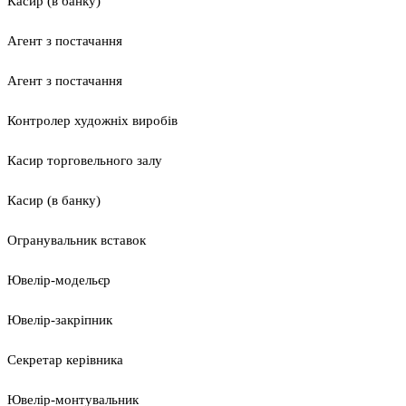
Касир (в банку)
Агент з постачання
Агент з постачання
Контролер художніх виробів
Касир торговельного залу
Касир (в банку)
Огранувальник вставок
Ювелір-модельєр
Ювелір-закріпник
Секретар керівника
Ювелір-монтувальник