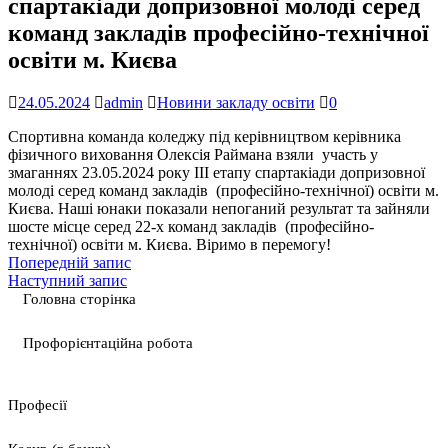
спартакіади допризовної молоді серед
команд закладів професійно-технічної
освіти м. Києва
24.05.2024
admin
Новини закладу освіти
0
Спортивна команда коледжу під керівництвом керівника
фізичного виховання Олексія Раймана взяли участь у
змаганнях 23.05.2024 року ІІІ етапу спартакіади допризовної
молоді серед команд закладів (професійно-технічної) освіти м.
Києва. Наші юнаки показали непоганий результат та зайняли
шосте місце серед 22-х команд закладів (професійно-
технічної) освіти м. Києва. Віримо в перемогу!
Попередній запис
Наступний запис
Головна сторінка
Профорієнтаційна робота
Професії