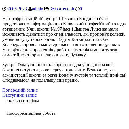
30.05.2023
admin
Без категорії
0
На профрієнтаційній зустрічі Тетяною Бандилко було
представлено інформацію про Київський професійний коледж
артдизайну. Учні школи №197 імені Дмитра Луценка мали
можливість дізнатися про спеціальності, які пропонує коледж,
умови вступу та навчання. Вадим Котвіцький та Олег
Келеберда провели майстер-класи з виготовлення булавки.
Учні дізналися про техніку роботи з матеріалами та змогли
самостійно створити свою власну булавку.
Зустріч була успішною та корисною для учнів, що мають
бажання вступати до коледжу артдизайну. Велика подяка
адміністрації школи за організовану зустріч та теплий прийом)
Сподіваємося на подальшу співпрацю.
Попередній запис
Наступний запис
Головна сторінка
Профорієнтаційна робота