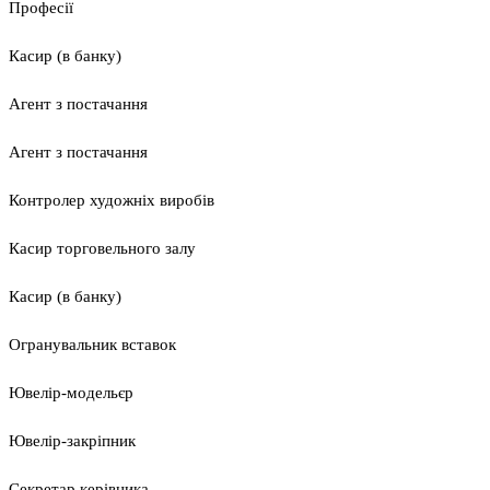
Професії
Касир (в банку)
Агент з постачання
Агент з постачання
Контролер художніх виробів
Касир торговельного залу
Касир (в банку)
Огранувальник вставок
Ювелір-модельєр
Ювелір-закріпник
Секретар керівника